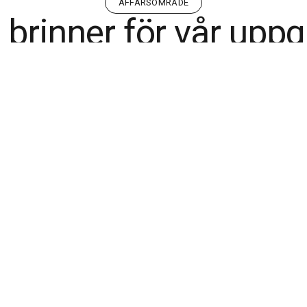
AFFÄRSOMRÅDE
 brinner för vår uppg
er
sil
Se
a,
mn