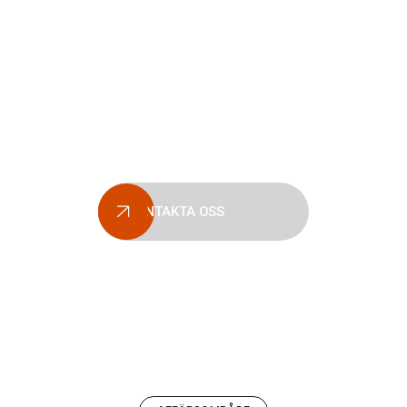
oolja som substi
till fossil olja
inationen av personligt engagemang, affärsmässi
renhet och kunskap om förnyelsebara bränslen nu 
framtiden ger oss vår starka position på marknaden
KONTAKTA OSS